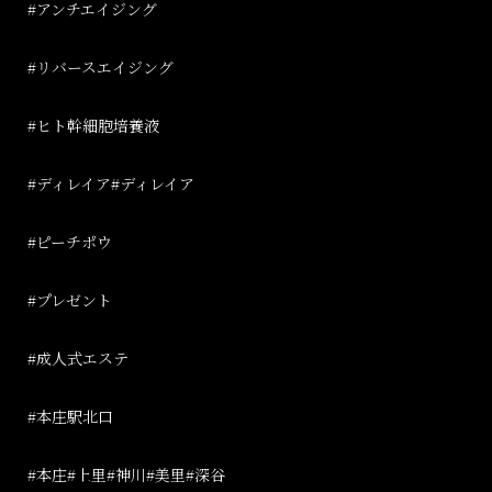
#
アンチエイジング
#
リバースエイジング
#ヒト幹細胞培養液
#ディレイア#ディレイア
#ピーチポウ
#プレゼント
#成人式エステ
#
本庄駅北口
#
本庄
#
上里
#
神川
#
美里
#
深谷