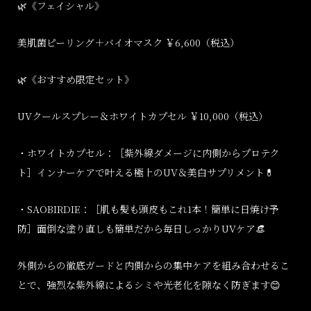
🌿
《フェイシャル》
美肌菌ピーリング＋バイオマスク
￥
6,600
（税込）
🌿
《おすすめ限定セット》
UV
クールスプレー＆ホワイトカプセル
￥
10,000
（税込）
・ホワイトカプセル：［紫外線ダメージに内側からプロテク
ト］インナーケアで叶える極上の
UV
＆美白サプリメント
💊
・
SAOBIRDIE
：［肌も髪も頭皮もこれ
1
本！簡単に日焼け予
防］面倒な塗り直しも簡単だから毎日しっかり
UV
ケア
👒
外側からの徹底ガードと内側からの集中ケアを組み合わせるこ
とで、強烈な紫外線によるシミや光老化を隙なく防ぎます
😊