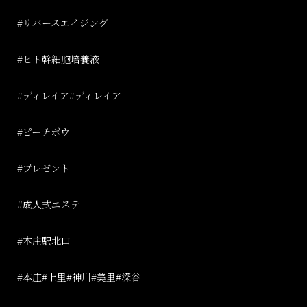
#
リバースエイジング
#ヒト幹細胞培養液
#ディレイア#ディレイア
#ピーチポウ
#プレゼント
#成人式エステ
#
本庄駅北口
#
本庄
#
上里
#
神川
#
美里
#
深谷