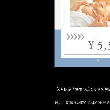
【
6
月限定
☔️
梅雨の重だるさを解
最近、朝起きた時から体が重だる