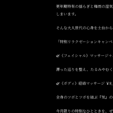
更年期特有の揺らぎと梅雨の湿気
しまいます。
そんな大人世代の心身を土台から
「特別リラクゼーションキャンペ
🌿
《フェイシャル》マッサージ＋
滞った巡りを整え、たるみやむく
🌿
《ボディ》経絡マッサージ
￥
8
全身のツボとツボを結ぶ『気』の
今月限りの特別なひとときを、ぜ